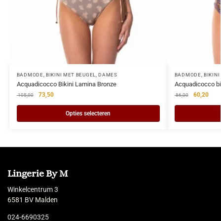
BADMODE
,
BIKINI MET BEUGEL
,
DAMES
BADMODE
,
BIKIN
Acquadicocco Bikini Lamina Bronze
Acquadicocco bi
73,50
60,20
105,00
86,00
Opties selecteren
Lingerie By M
Winkelcentrum 3
6581 BV Malden
024-6690325