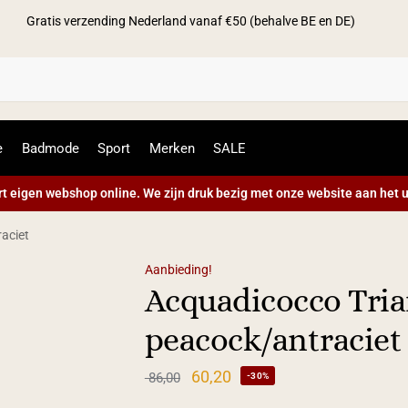
Gratis verzending Nederland vanaf €50 (behalve BE en DE)
Zoek
e
Badmode
Sport
Merken
SALE
t eigen webshop online. We zijn druk bezig met onze website aan het u
aciet
Aanbieding!
Acquadicocco Tria
peacock/antraciet
60,20
86,00
-30%