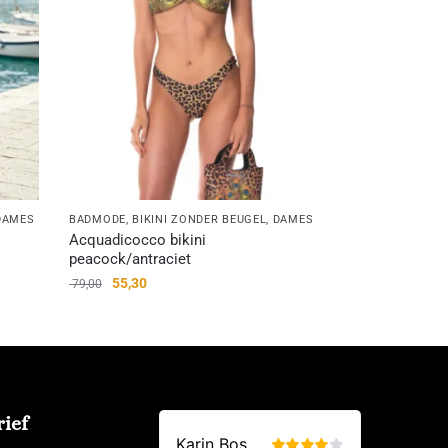
DAMES
BADMODE
,
BIKINI ZONDER BEUGEL
,
DAMES
Acquadicocco bikini
peacock/antraciet
55,30
79,00
ief