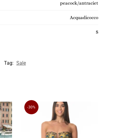
peacock/antraciet
Acquadicocco
S
Tag:
Sale
-30%