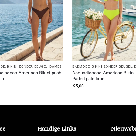
ODE
,
BIKINI ZONDER BEUGEL
,
DAMES
BADMODE
,
BIKINI ZONDER BEUGEL
,
dicocco American Bikini push
Acquadicocco American Bikini
in
Paded pale lime
95,00
ce
Handige Links
Nieuwsbr