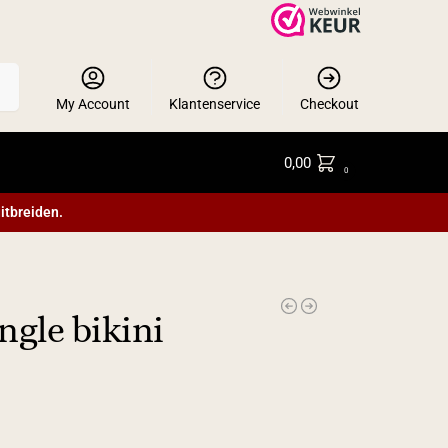
en
My Account
Klantenservice
Checkout
0,00
0
itbreiden.
ngle bikini