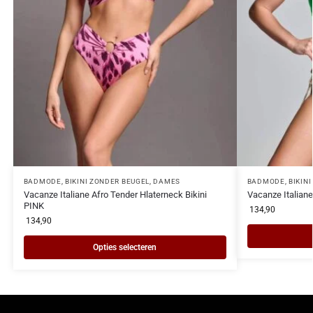
BADMODE
,
BIKINI ZONDER BEUGEL
,
DAMES
BADMODE
,
BIKIN
Vacanze Italiane Afro Tender Hlaterneck Bikini
Vacanze Italiane
PINK
134,90
134,90
Opties selecteren