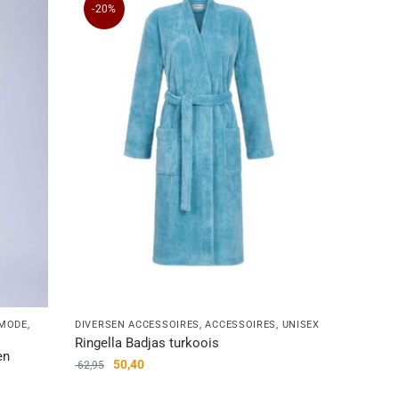
-20%
MODE
,
DIVERSEN ACCESSOIRES
,
ACCESSOIRES
,
UNISEX
Ringella Badjas turkoois
en
50,40
62,95