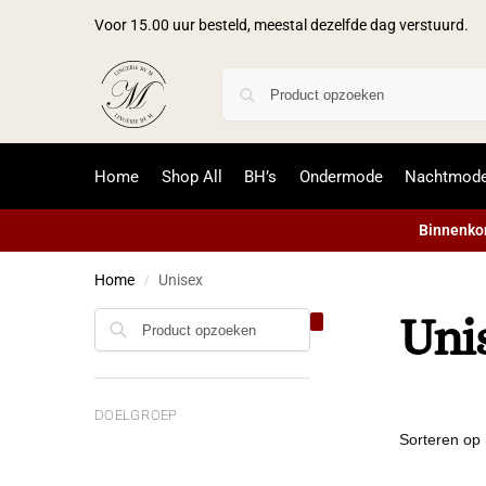
Voor 15.00 uur besteld, meestal dezelfde dag verstuurd.
Home
Shop All
BH’s
Ondermode
Nachtmod
Binnenkor
Home
Unisex
/
Uni
DOELGROEP