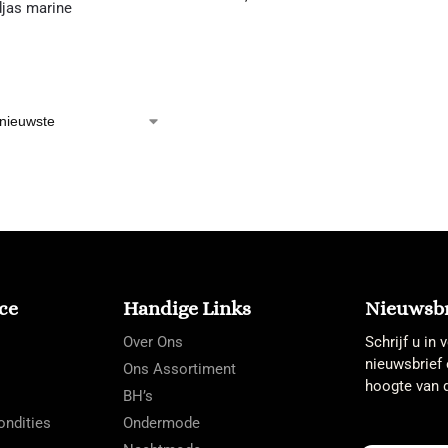
djas marine
ce
Handige Links
Nieuwsbr
Over Ons
Schrijf u in
nieuwsbrief 
Ons Assortiment
hoogte van d
BH’s
ndities
Ondermode