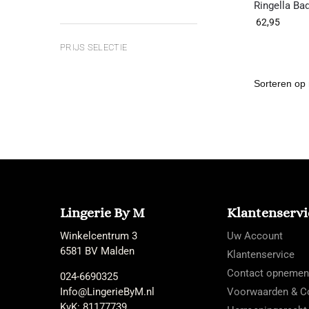
Ringella Ba
62,95
PRIJS SELECTIE
Lingerie By M
Klantenservi
Winkelcentrum 3
Uw Account
6581 BV Malden
Klantenservice
Contact opnemen
024-6690325
Info@LingerieByM.nl
Voorwaarden & Co
KvK: 81177739