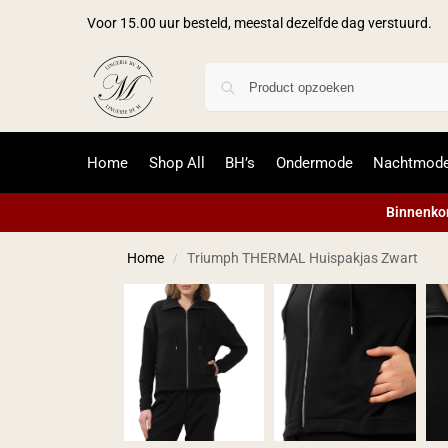
Voor 15.00 uur besteld, meestal dezelfde dag verstuurd.
Home
Shop All
BH’s
Ondermode
Nachtmod
Binnenkor
Home
Triumph THERMAL Huispakjas Zwart
/