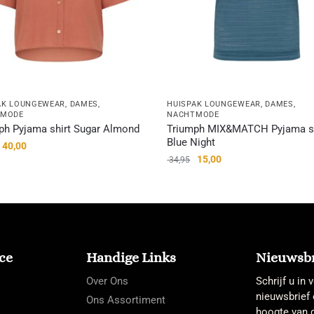
AK LOUNGEWEAR
,
DAMES
,
HUISPAK LOUNGEWEAR
,
DAMES
,
TMODE
NACHTMODE
ph Pyjama shirt Sugar Almond
Triumph MIX&MATCH Pyjama sh
Blue Night
40,00
15,00
34,95
ce
Handige Links
Nieuwsbr
Over Ons
Schrijf u in
nieuwsbrief 
Ons Assortiment
hoogte van d