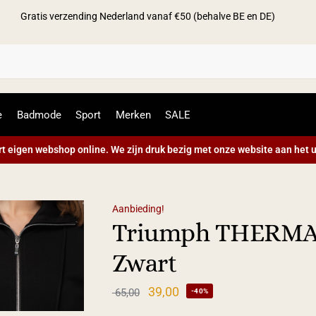
Gratis verzending Nederland vanaf €50 (behalve BE en DE)
Zoek
e
Badmode
Sport
Merken
SALE
t eigen webshop online. We zijn druk bezig met onze website aan het u
Aanbieding!
Triumph THERMAL
Zwart
39,00
65,00
-40%