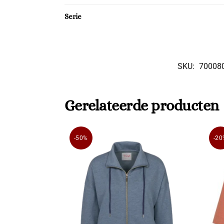
Serie
SKU:
70008
Gerelateerde producten
-50%
-20