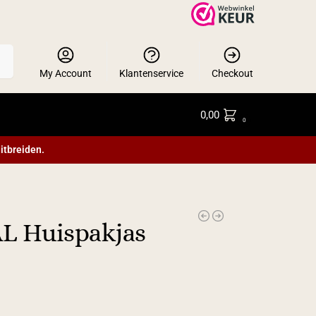
en
My Account
Klantenservice
Checkout
0,00
0
itbreiden.
 Huispakjas