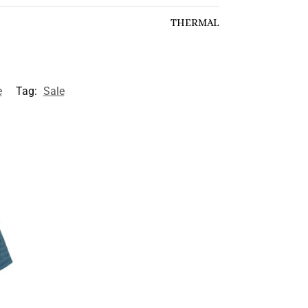
THERMAL
e
Tag:
Sale