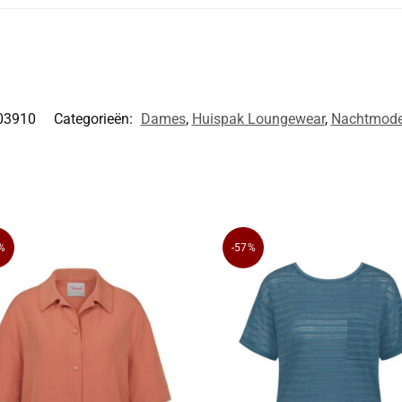
03910
Categorieën:
Dames
,
Huispak Loungewear
,
Nachtmod
%
-57%