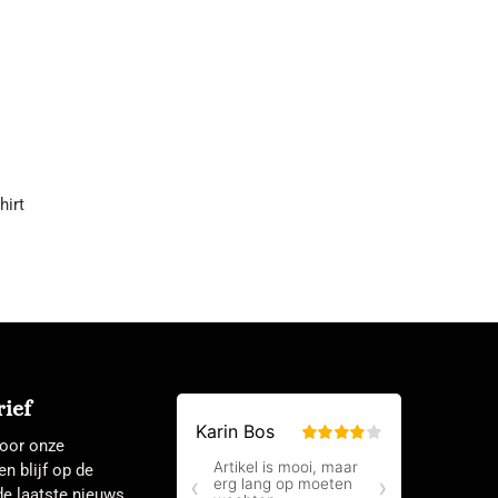
irt
ief
 voor onze
en blijf op de
e laatste nieuws.