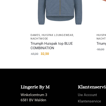
DAMES
,
HUISPAK LOUNGEWEAR
,
HUISP
NACHTMODE
NACH
Triumph Huispak top BLUE
Trium
COMBINATION
50,00
32,50
65,00
Lingerie By M
Klantenservi
Winkelcentrum 3
Uw Account
6581 BV Malden
Klantenservice