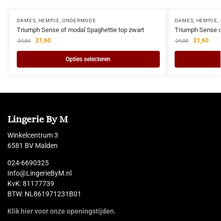
DAMES
,
HEMPJE
,
ONDERMODE
DAMES
,
HEMPJE
,
Triumph Sense of modal Spaghettie top zwart
Triumph Sense o
21,60
21,60
24,00
24,00
Opties selecteren
Lingerie By M
Winkelcentrum 3
6581 BV Malden
024-6690325
Info@LingerieByM.nl
KvK: 81177739
BTW: NL861971231B01
Klik hier voor onze openingstijden.