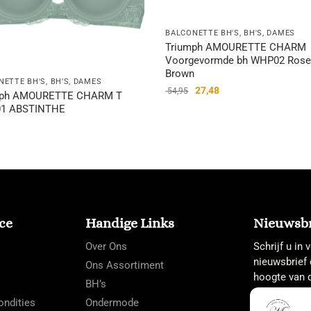
BALCONETTE BH'S
,
BH'S
,
DAMES
Triumph AMOURETTE CHARM
Voorgevormde bh WHP02 Ros
Brown
NETTE BH'S
,
BH'S
,
DAMES
27,48
54,95
mph AMOURETTE CHARM T
1 ABSTINTHE
ce
Handige Links
Nieuwsbr
Over Ons
Schrijf u in
nieuwsbrief 
Ons Assortiment
hoogte van d
BH’s
ndities
Ondermode