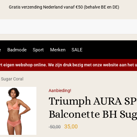
Gratis verzending Nederland vanaf €50 (behalve BE en DE)
Zoek
e
Badmode
Sport
Merken
SALE
t eigen webshop online. We zijn druk bezig met onze website aan het u
Sugar Coral
Aanbieding!
Triumph AURA S
Balconette BH Sug
35,00
50,00