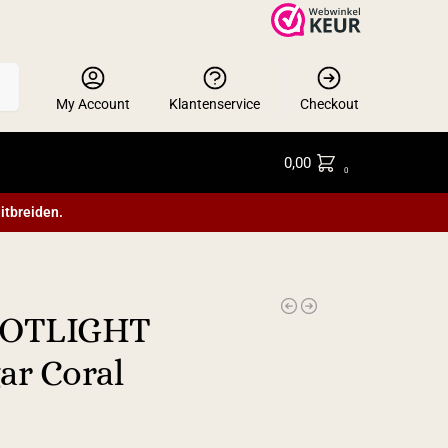
en
My Account
Klantenservice
Checkout
0,00
0
itbreiden.
POTLIGHT
ar Coral