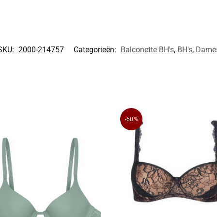
SKU:
2000-214757
Categorieën:
Balconette BH's
,
BH's
,
Dame
-50%