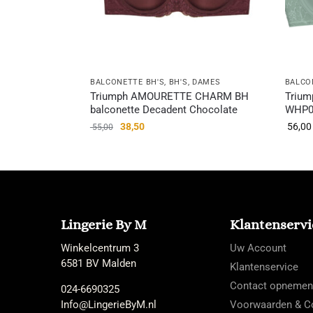
BALCONETTE BH'S
,
BH'S
,
DAMES
BALCO
Triumph AMOURETTE CHARM BH
Triu
balconette Decadent Chocolate
WHP0
38,50
56,00
55,00
Lingerie By M
Klantenservi
Winkelcentrum 3
Uw Account
6581 BV Malden
Klantenservice
Contact opnemen
024-6690325
Info@LingerieByM.nl
Voorwaarden & Co