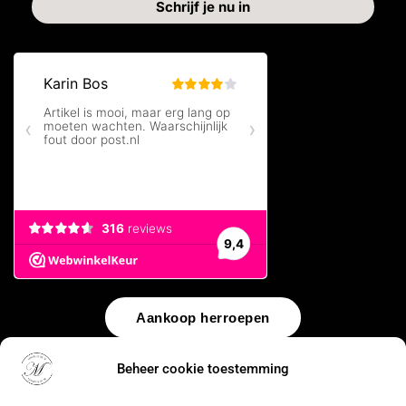
Aankoop herroepen
© 2026 by
WebUnlimited
–
Algemene voorwaarden
Disclaimer
Beheer cookie toestemming
Privacy Policy
Cookiebeleid
Sitemap
Herroepingsrecht