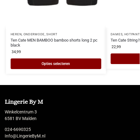
HEREN
,
ONDERMODE
,
SHORT
DAMES
,
HOTPANT
Ten Cate MEN BAMBOO bamboo shorts long 2 pc
Ten Cate String 
black
22,99
34,99
Opties selecteren
Lingerie By M
Winkelcentrum 3
6581 BV Malden
024-6690325
Info@LingerieByM.nl