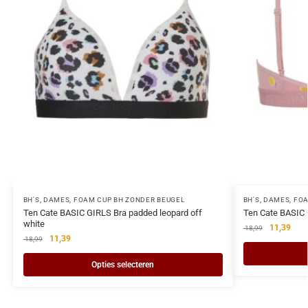
BH'S
,
DAMES
,
FOAM CUP BH ZONDER BEUGEL
BH'S
,
DAMES
,
FOA
Ten Cate BASIC GIRLS Bra padded leopard off
Ten Cate BASIC
white
11,39
18,99
11,39
18,99
Opties selecteren