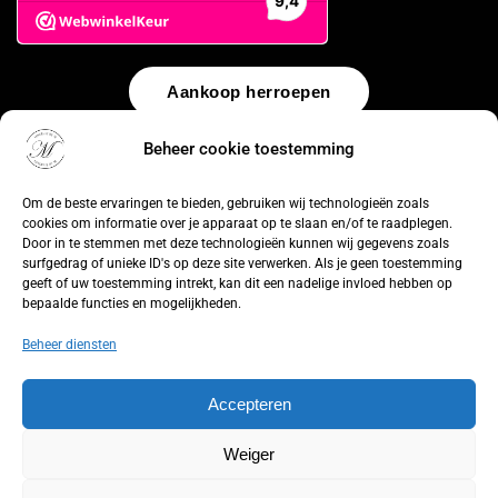
Aankoop herroepen
Beheer cookie toestemming
© 2026 by
WebUnlimited
–
Algemene voorwaarden
Disclaimer
Privacy Policy
Cookiebeleid
Sitemap
Herroepingsrecht
Om de beste ervaringen te bieden, gebruiken wij technologieën zoals
cookies om informatie over je apparaat op te slaan en/of te raadplegen.
Door in te stemmen met deze technologieën kunnen wij gegevens zoals
surfgedrag of unieke ID's op deze site verwerken. Als je geen toestemming
geeft of uw toestemming intrekt, kan dit een nadelige invloed hebben op
bepaalde functies en mogelijkheden.
Beheer diensten
Accepteren
Weiger