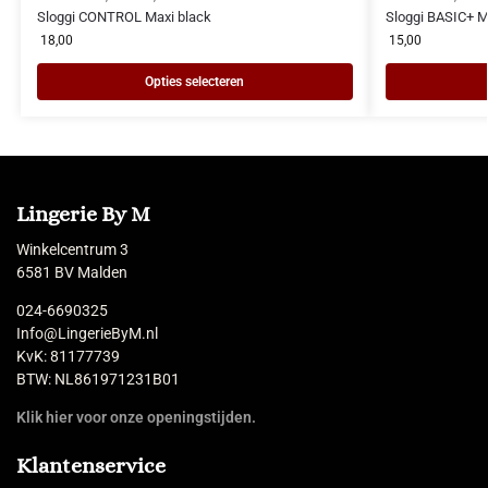
Sloggi CONTROL Maxi black
Sloggi BASIC+ M
18,00
15,00
Opties selecteren
Lingerie By M
Winkelcentrum 3
6581 BV Malden
024-6690325
Info@LingerieByM.nl
KvK: 81177739
BTW: NL861971231B01
Klik hier voor onze openingstijden.
Klantenservice