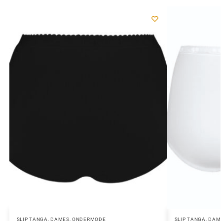
SLIP TANGA
,
DAMES
,
ONDERMODE
SLIP TANGA
,
DAM