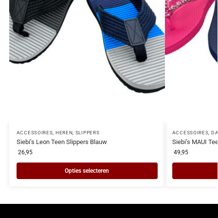
ACCESSOIRES
,
HEREN
,
SLIPPERS
ACCESSOIRES
,
D
Siebi’s Leon Teen Slippers Blauw
Siebi’s MAUI Tee
26,95
49,95
Opties selecteren