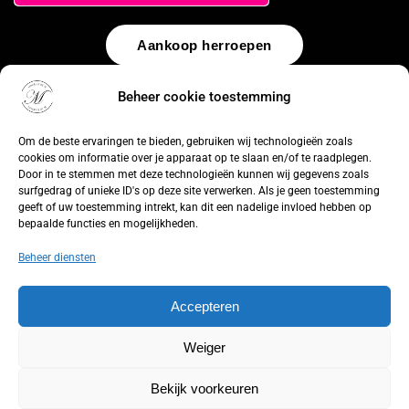
Aankoop herroepen
© 2026 by
WebUnlimited
–
Algemene voorwaarden
Disclaimer
Beheer cookie toestemming
Privacy Policy
Cookiebeleid
Sitemap
Herroepingsrecht
Om de beste ervaringen te bieden, gebruiken wij technologieën zoals
cookies om informatie over je apparaat op te slaan en/of te raadplegen.
Door in te stemmen met deze technologieën kunnen wij gegevens zoals
surfgedrag of unieke ID's op deze site verwerken. Als je geen toestemming
geeft of uw toestemming intrekt, kan dit een nadelige invloed hebben op
bepaalde functies en mogelijkheden.
Beheer diensten
Accepteren
Weiger
Bekijk voorkeuren