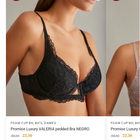
FOAM CUP BH
,
BH'S
,
DAMES
FOAM CUP BH
,
BH
Promise Luxury VALERIA pedded Bra NEGRO
Promise Luxury
22,36
22,36
55,90
55,90