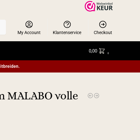
en
My Account
Klantenservice
Checkout
0,00
0
itbreiden.
m MALABO volle