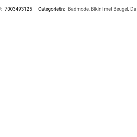
U:
7003493125
Categorieën:
Badmode
,
Bikini met Beugel
,
Da