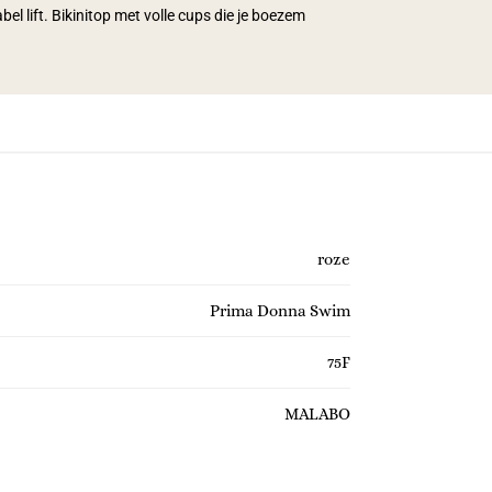
el lift. Bikinitop met volle cups die je boezem
roze
Prima Donna Swim
75F
MALABO