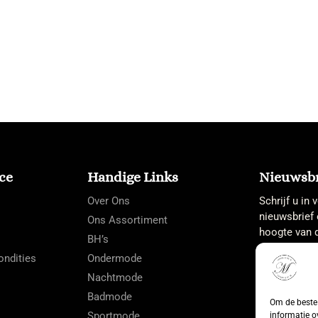
ce
Handige Links
Nieuwsbr
Over Ons
Schrijf u in
nieuwsbrief 
Ons Assortiment
hoogte van d
BH’s
ndities
Ondermode
Nachtmode
Badmode
Om de beste 
Sportmode
informatie o