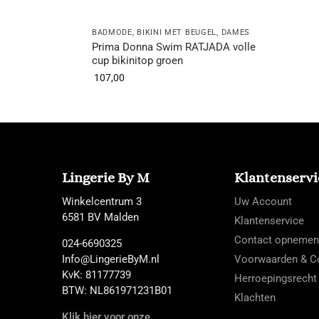
BADMODE
,
BIKINI MET BEUGEL
,
DAMES
Prima Donna Swim RATJADA volle
cup bikinitop groen
107,00
Lingerie By M
Klantenservi
Winkelcentrum 3
Uw Account
6581 BV Malden
Klantenservice
Contact opnemen
024-6690325
Info@LingerieByM.nl
Voorwaarden & Co
KvK: 81177739
Herroepingsrecht
BTW: NL861971231B01
Klachten
Klik hier voor onze