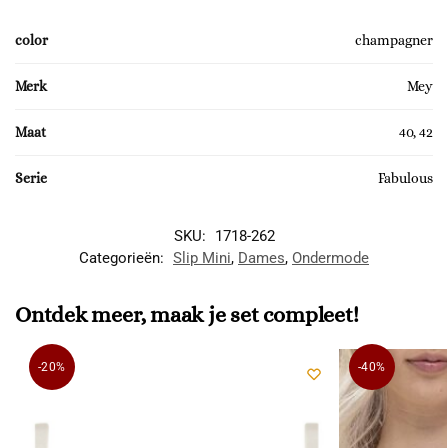
color
champagner
Merk
Mey
Maat
40, 42
Serie
Fabulous
SKU:
1718-262
Categorieën:
Slip Mini
,
Dames
,
Ondermode
Ontdek meer, maak je set compleet!
-20%
-40%