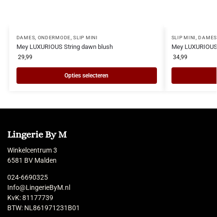
DAMES
,
ONDERMODE
,
SLIP MINI
SLIP MINI
,
DAMES
Mey LUXURIOUS String dawn blush
Mey LUXURIOUS 
29,99
34,99
Opties selecteren
Lingerie By M
Winkelcentrum 3
6581 BV Malden
024-6690325
Info@LingerieByM.nl
KvK: 81177739
BTW: NL861971231B01