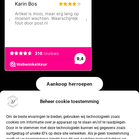
Aankoop herroepen
© 2026 by
WebUnlimited
–
Algemene voorwaarden
Disclaimer
Beheer cookie toestemming
Privacy Policy
Cookiebeleid
Sitemap
Herroepingsrecht
Om de beste ervaringen te bieden, gebruiken wij technologieën zoals
cookies om informatie over je apparaat op te slaan en/of te raadplegen.
Door in te stemmen met deze technologieën kunnen wij gegevens zoals
surfgedrag of unieke ID's op deze site verwerken. Als je geen toestemming