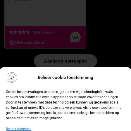
Aankoop herroepen
© 2026 by
WebUnlimited
–
Algemene voorwaarden
Disclaimer
Beheer cookie toestemming
Privacy Policy
Cookiebeleid
Sitemap
Herroepingsrecht
Om de beste ervaringen te bieden, gebruiken wij technologieën zoals
cookies om informatie over je apparaat op te slaan en/of te raadplegen.
Door in te stemmen met deze technologieën kunnen wij gegevens zoals
surfgedrag of unieke ID's op deze site verwerken. Als je geen toestemming
geeft of uw toestemming intrekt, kan dit een nadelige invloed hebben op
bepaalde functies en mogelijkheden.
Beheer diensten