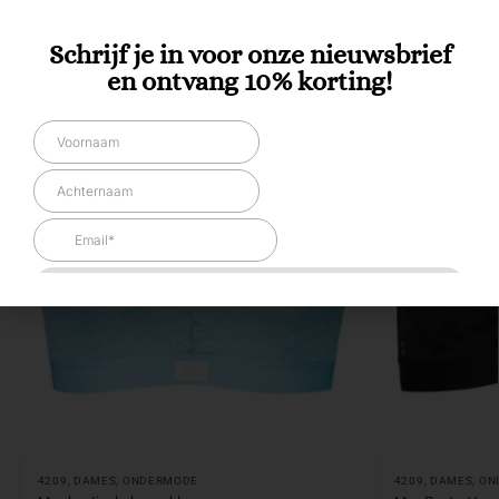
Schrijf je in voor onze nieuwsbrief
en ontvang 10% korting!
4209
,
DAMES
,
ONDERMODE
4209
,
DAMES
,
ON