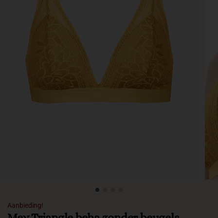
Aanbieding!
Mey Triangle beha zonder beugels