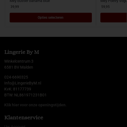
Mey bustier bahama blue
Mey Poetry Vogue
39,99
59,95
Opties selecteren
Lingerie By M
Winkelcentrum 3
6581 BV Malden
024-6690325
Info@LingerieByM.nl
KvK: 81177739
BTW: NL861971231B01
Klik hier voor onze openingstijden.
Klantenservice
Uw Account