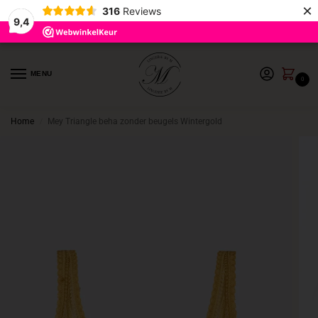
×
316
Reviews
9,4
MENU
0
Home
Mey Triangle beha zonder beugels Wintergold
/