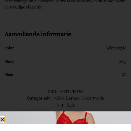
deze triangle bh de perfecte keuze is voor vrouwen die houden van
eenvoudige elegantie.
Aanvullende informatie
color
Wintergold
Merk
Mey
Maat
XL
SKU:
7001335157
Categorieën:
4209
,
Dames
,
Ondermode
Tag:
Sale
Gerelateerde producten