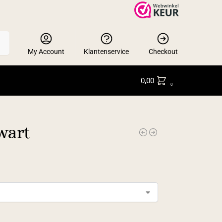
en
My Account
Klantenservice
Checkout
0,00
0
wart