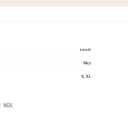
zwart
Mey
S, XL
:
NOS