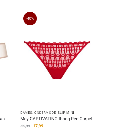
-40%
DAMES
,
ONDERMODE
,
SLIP MINI
tan
Mey CAPTIVATING thong Red Carpet
17,99
29,99