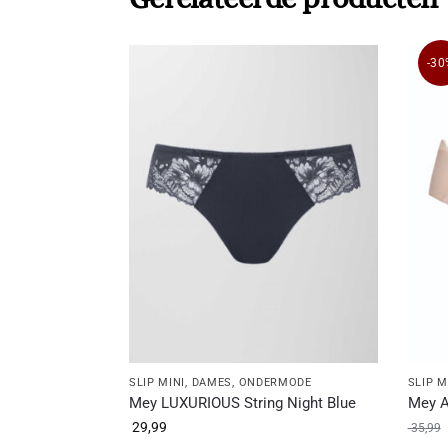
-30
SLIP MINI
,
DAMES
,
ONDERMODE
SLIP M
Mey LUXURIOUS String Night Blue
Mey A
29,99
35,99