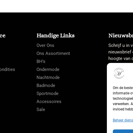
ce
Handige Links
Nieuwsbr
Over Ons
Schrijf u in
nieuwsbrief 
Ons Assortiment
hoogte van d
BH’s
ndities
Ondermode
Nachtmode
Badmode
Om de beste 
Sportmode
informatie o
technologieë
Accessoires
verwerken. A
Sale
invloed hebb
Beheer diens