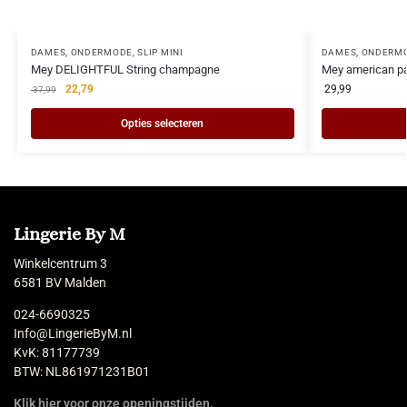
DAMES
,
ONDERMODE
,
SLIP MINI
DAMES
,
ONDERM
Mey DELIGHTFUL String champagne
Mey american pa
22,79
29,99
37,99
Opties selecteren
Lingerie By M
Winkelcentrum 3
6581 BV Malden
024-6690325
Info@LingerieByM.nl
KvK: 81177739
BTW: NL861971231B01
Klik hier voor onze openingstijden.