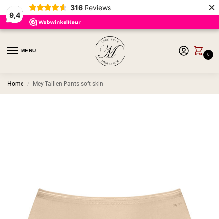
×
316
Reviews
9,4
MENU
0
Home
Mey Taillen-Pants soft skin
/