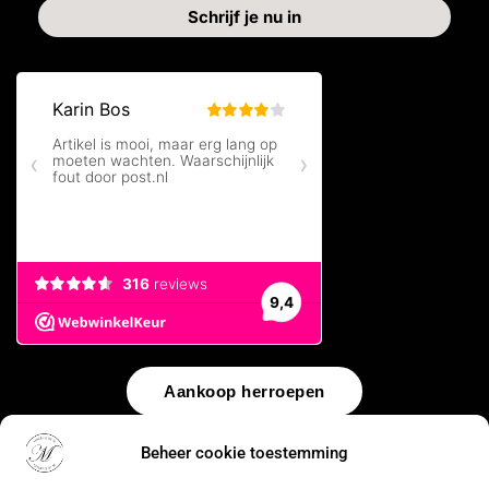
Aankoop herroepen
© 2026 by
WebUnlimited
–
Algemene voorwaarden
Disclaimer
Beheer cookie toestemming
Privacy Policy
Cookiebeleid
Sitemap
Herroepingsrecht