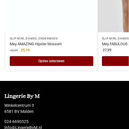
SLIP MINI
,
DAMES
,
ONDERMODE
SLIP MINI
,
DAMES
Mey AMAZING Hipster blossom
Mey FABULOUS S
25,19
27,99
35,99
Opties selecteren
Lingerie By M
Winkelcentrum 3
6581 BV Malden
024-6690325
Info@LingerieByM.nl