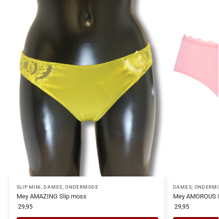
SLIP MINI
,
DAMES
,
ONDERMODE
DAMES
,
ONDERM
Mey AMAZING Slip moss
Mey AMOROUS Hi
29,95
29,95