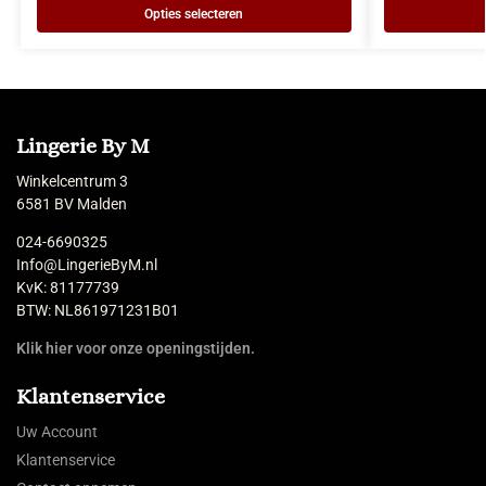
Opties selecteren
Lingerie By M
Winkelcentrum 3
6581 BV Malden
024-6690325
Info@LingerieByM.nl
KvK: 81177739
BTW: NL861971231B01
Klik hier voor onze openingstijden.
Klantenservice
Uw Account
Klantenservice