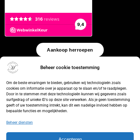
Aankoop herroepen
© 2026 by
WebUnlimited
–
Algemene voorwaarden
Disclaimer
Beheer cookie toestemming
Privacy Policy
Cookiebeleid
Sitemap
Herroepingsrecht
Om de beste ervaringen te bieden, gebruiken wij technologieën zoals
cookies om informatie over je apparaat op te slaan en/of te raadplegen.
Door in te stemmen met deze technologieën kunnen wij gegevens zoals
surfgedrag of unieke ID's op deze site verwerken. Als je geen toestemming
geeft of uw toestemming intrekt, kan dit een nadelige invloed hebben op
bepaalde functies en mogelijkheden.
Beheer diensten
Accepteren