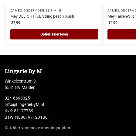
DAMES
,
ONDERMODE
,
SLIP MINI
DAMES
,
ONDERM
Mey DELIGHTFUL String peach blush
Mey Taillen-Slip
37,99
19,99
Opties selecteren
Lingerie By M
Winkelcentrum 3
6581 BV Malden
024-6690325
Info@LingerieByM.nl
KvK: 81177739
BTW: NL861971231B01
Klik hier voor onze openingstijden.