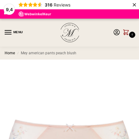
×
316
Reviews
9,4
MENU
0
Home
Mey american pants peach blush
/