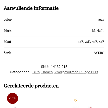
Aanvullende informatie
color
roze
Merk
Marie Jo
Maat
75B, 75D, 80B, 85B
Serie
AVERO
SKU:
14132-215
Categorieën:
BH's
,
Dames
,
Voorgevormde Plunge BH's
Gerelateerde producten
-30%