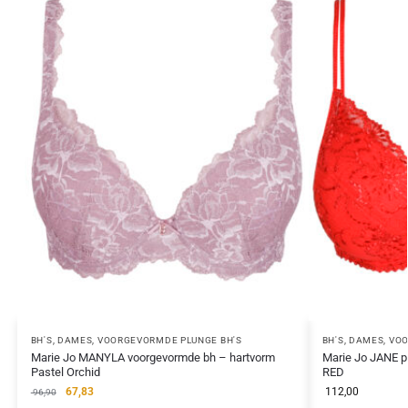
BH'S
,
DAMES
,
VOORGEVORMDE PLUNGE BH'S
BH'S
,
DAMES
,
VOO
Marie Jo MANYLA voorgevormde bh – hartvorm
Marie Jo JANE p
Pastel Orchid
RED
67,83
112,00
96,90