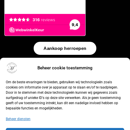
Aankoop herroepen
© 2026 by
WebUnlimited
–
Algemene voorwaarden
Disclaimer
Beheer cookie toestemming
Privacy Policy
Cookiebeleid
Sitemap
Herroepingsrecht
Om de beste ervaringen te bieden, gebruiken wij technologieën zoals
cookies om informatie over je apparaat op te slaan en/of te raadplegen.
Door in te stemmen met deze technologieën kunnen wij gegevens zoals
surfgedrag of unieke ID's op deze site verwerken. Als je geen toestemming
geeft of uw toestemming intrekt, kan dit een nadelige invloed hebben op
bepaalde functies en mogelijkheden.
Beheer diensten