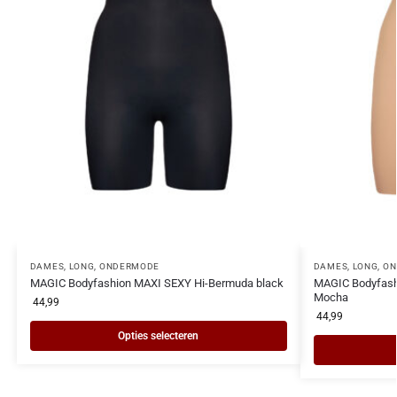
DAMES
,
LONG
,
ONDERMODE
DAMES
,
LONG
,
ON
MAGIC Bodyfashion MAXI SEXY Hi-Bermuda black
MAGIC Bodyfash
Mocha
44,99
44,99
Opties selecteren