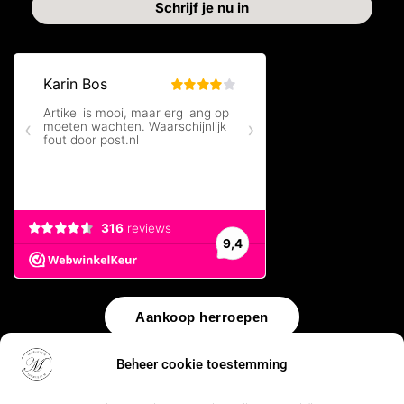
Aankoop herroepen
Beheer cookie toestemming
© 2026 by
WebUnlimited
–
Algemene voorwaarden
Disclaimer
Privacy Policy
Cookiebeleid
Sitemap
Herroepingsrecht