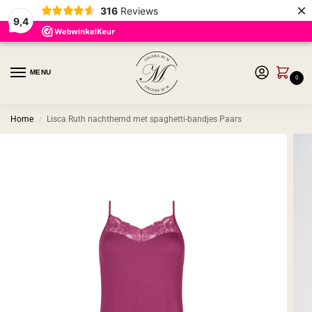
×
316
Reviews
9,4
MENU
0
Home
Lisca Ruth nachthemd met spaghetti-bandjes Paars
/