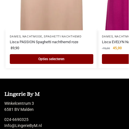
DAMES
,
NACHTMODE
,
SPAGHETTI NACHTHEMD
DAMES
,
NACHTM
Lisca PASSION Spaghetti nachthemd roze
Lisca EVELYN Na
89,90
45,00
75,00
Opties selecteren
Lingerie By M
Winkelcentrum 3
6581 BV Malden
024-6690325
Info@LingerieByM.nl