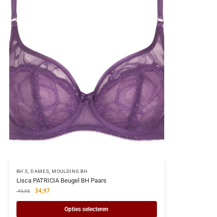
BH'S
,
DAMES
,
MOULDING BH
Lisca PATRICIA Beugel BH Paars
34,97
49,95
Opties selecteren