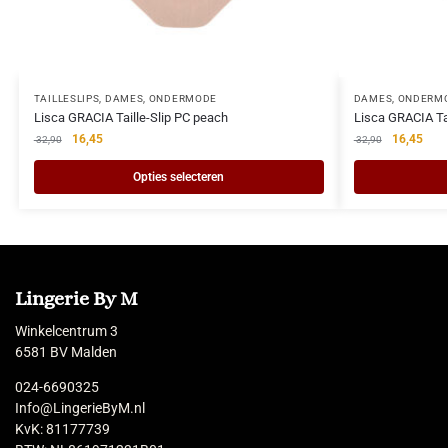
TAILLESLIPS
,
DAMES
,
ONDERMODE
DAMES
,
ONDERM
Lisca GRACIA Taille-Slip PC peach
Lisca GRACIA Tai
16,45
16,45
32,90
32,90
Opties selecteren
Lingerie By M
Winkelcentrum 3
6581 BV Malden
024-6690325
Info@LingerieByM.nl
KvK: 81177739