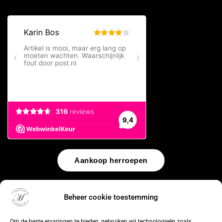
Aankoop herroepen
© 2026 by
WebUnlimited
–
Algemene voorwaarden
Disclaimer
Beheer cookie toestemming
Privacy Policy
Cookiebeleid
Sitemap
Herroepingsrecht
Om de beste ervaringen te bieden, gebruiken wij technologieën zoals