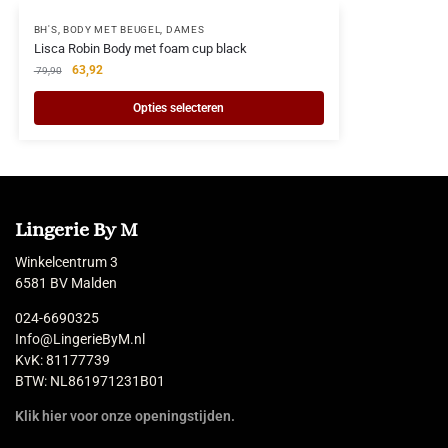
BH'S
,
BODY MET BEUGEL
,
DAMES
Lisca Robin Body met foam cup black
63,92
79,90
Opties selecteren
Lingerie By M
Winkelcentrum 3
6581 BV Malden
024-6690325
Info@LingerieByM.nl
KvK: 81177739
BTW: NL861971231B01
Klik hier voor onze openingstijden.