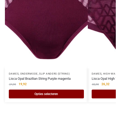
DAMES
,
ONDERMODE
,
SLIP ANDERS (STRING)
DAMES
,
HIGH-WA
Lisca Opal Brazilian String Purple magenta
Lisca Opal High 
19,92
26,32
24,90
32,90
Opties selecteren