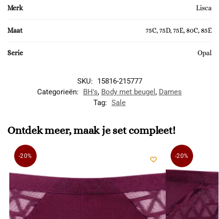
Merk
Lisca
Maat
75C, 75D, 75E, 80C, 85E
Serie
Opal
SKU:
15816-215777
Categorieën:
BH's
,
Body met beugel
,
Dames
Tag:
Sale
Ontdek meer, maak je set compleet!
-20%
-20%