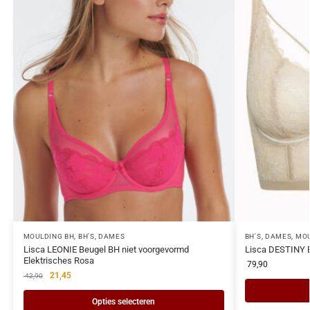
MOULDING BH
,
BH'S
,
DAMES
BH'S
,
DAMES
,
MOU
Lisca LEONIE Beugel BH niet voorgevormd
Lisca DESTINY B
Elektrisches Rosa
79,90
21,45
42,90
Opties selecteren