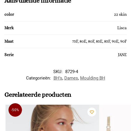
Aanvullende informatie
color
22 skin
Merk
Lisca
Maat
75F, 80E, 80F, 85E, 85F, 90E, 90F
Serie
JANE
SKU:
8729-4
Categorieën:
BH's
,
Dames
,
Moulding BH
Gerelateerde producten
-50%