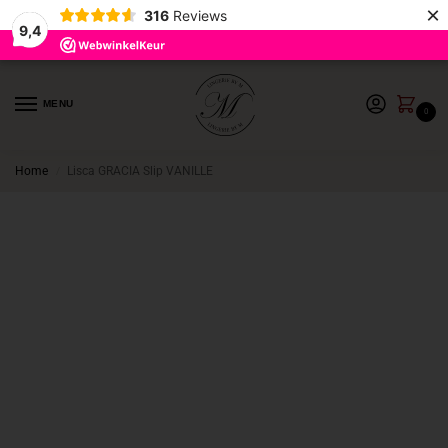
×
316
Reviews
9,4
MENU
0
Home
Lisca GRACIA Slip VANILLE
/