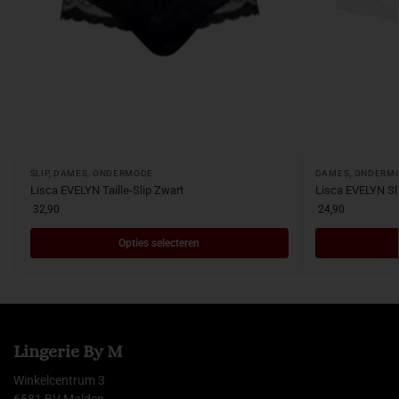
SLIP
,
DAMES
,
ONDERMODE
DAMES
,
ONDERM
Lisca EVELYN Taille-Slip Zwart
Lisca EVELYN Sl
32,90
24,90
Opties selecteren
Lingerie By M
Winkelcentrum 3