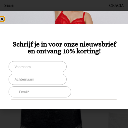
Serie
GRACIA
SKU:
7002773753
Categorieën:
Dames
,
Ondermode
,
Slip
Tag:
Sale
Schrijf je in voor onze nieuwsbrief
en ontvang 10% korting!
Gerelateerde producten