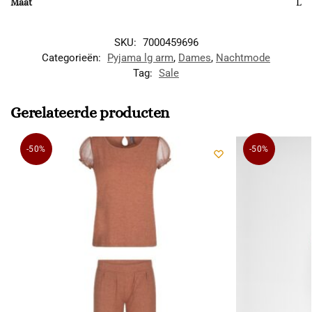
Maat
L
SKU:
7000459696
Categorieën:
Pyjama lg arm
,
Dames
,
Nachtmode
Tag:
Sale
Gerelateerde producten
-50%
-50%