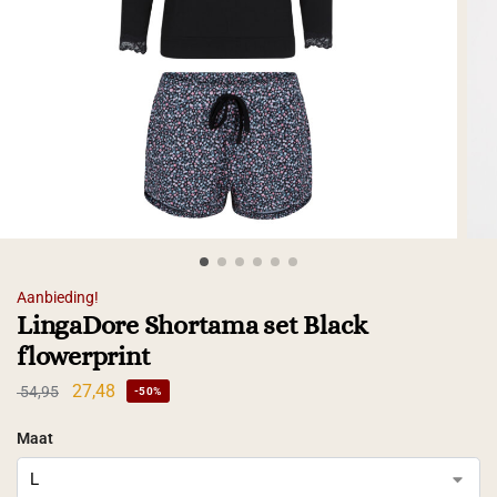
Aanbieding!
LingaDore Shortama set Black
flowerprint
27,48
54,95
-50%
Maat