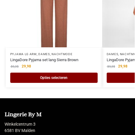
PYJAMA LG ARM
,
DAMES
,
NACHTMODE
DAMES
,
NACHTM
LingaDore Pyjama set lang Sierra Brown
LingaDore Pyjam
29,98
29,98
59,95
59,95
Opties selecteren
Lingerie By M
Winkelcentrum 3
6581 BV Malden