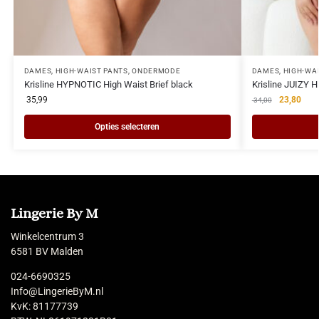
DAMES
,
HIGH-WAIST PANTS
,
ONDERMODE
DAMES
,
HIGH-WA
Krisline HYPNOTIC High Waist Brief black
Krisline JUIZY 
35,99
23,80
34,00
Opties selecteren
Lingerie By M
Winkelcentrum 3
6581 BV Malden
024-6690325
Info@LingerieByM.nl
KvK: 81177739