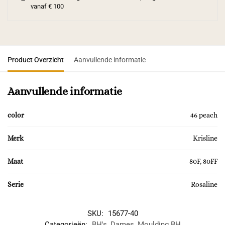
vanaf € 100
Product Overzicht
Aanvullende informatie
Aanvullende informatie
color
46 peach
Merk
Krisline
Maat
80F, 80FF
Serie
Rosaline
SKU:
15677-40
Categorieën:
BH's
,
Dames
,
Moulding BH