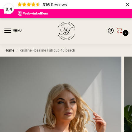
×
316
Reviews
9,4
MENU
0
Home
Krisline Rosaline Full cup 46 peach
/