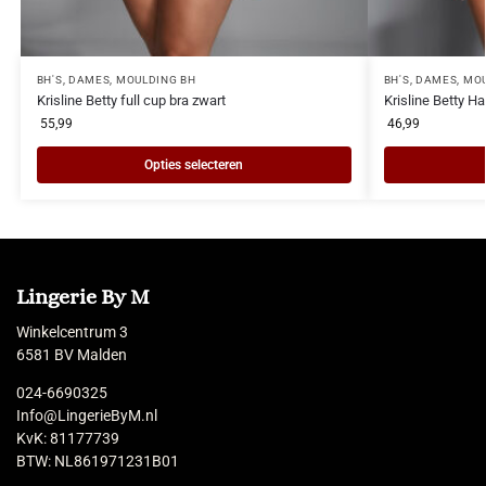
BH'S
,
DAMES
,
MOULDING BH
BH'S
,
DAMES
,
MOU
Krisline Betty full cup bra zwart
Krisline Betty Ha
55,99
46,99
Opties selecteren
Lingerie By M
Winkelcentrum 3
6581 BV Malden
024-6690325
Info@LingerieByM.nl
KvK: 81177739
BTW: NL861971231B01