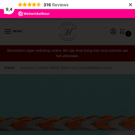
×
316
Reviews
9,4
MENU
0
Binnenkort eigen webshop online. We zijn druk bezig met onze website aan
het uitbreiden.
Home
Kascha-C Leather Mister Sister cord ,Orange&Beige Goud
/