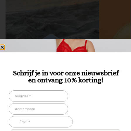
Schrijf je in voor onze nieuwsbrief
en ontvang 10% korting!
DIVERSEN ACCESSOIRES
,
ACCESSOIRES
,
DAMES
DIVERSEN ACCES
Kascha-C Beige essential Cord Goud
Kascha-C Wallet
15,00
49,95