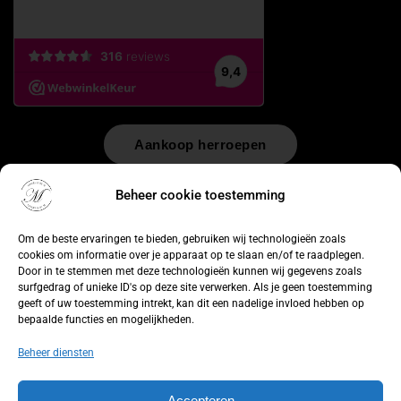
Aankoop herroepen
© 2026 by
WebUnlimited
–
Algemene voorwaarden
Disclaimer
Beheer cookie toestemming
Privacy Policy
Cookiebeleid
Sitemap
Herroepingsrecht
Om de beste ervaringen te bieden, gebruiken wij technologieën zoals
cookies om informatie over je apparaat op te slaan en/of te raadplegen.
Door in te stemmen met deze technologieën kunnen wij gegevens zoals
surfgedrag of unieke ID's op deze site verwerken. Als je geen toestemming
geeft of uw toestemming intrekt, kan dit een nadelige invloed hebben op
bepaalde functies en mogelijkheden.
Beheer diensten
Accepteren