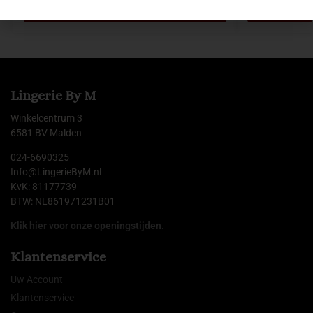
Opties selecteren
Lingerie By M
Winkelcentrum 3
6581 BV Malden
024-6690325
Info@LingerieByM.nl
KvK: 81177739
BTW: NL861971231B01
Klik hier voor onze openingstijden.
Klantenservice
Uw Account
Klantenservice