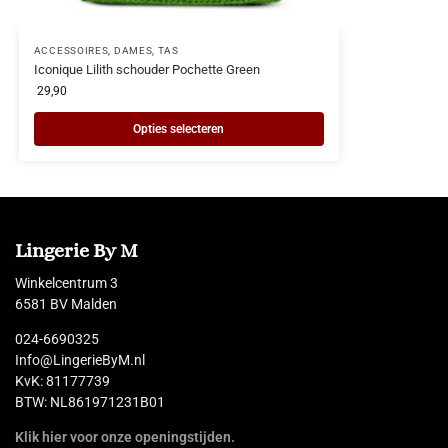
ACCESSOIRES
,
DAMES
,
TAS
Iconique Lilith schouder Pochette Green
29,90
Opties selecteren
Lingerie By M
Winkelcentrum 3
6581 BV Malden
024-6690325
Info@LingerieByM.nl
KvK: 81177739
BTW: NL861971231B01
Klik hier voor onze openingstijden.