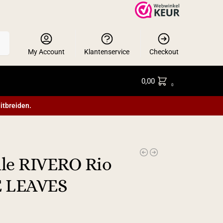
en
My Account
Klantenservice
Checkout
0,00
0
itbreiden.
lle RIVERO Rio
E LEAVES