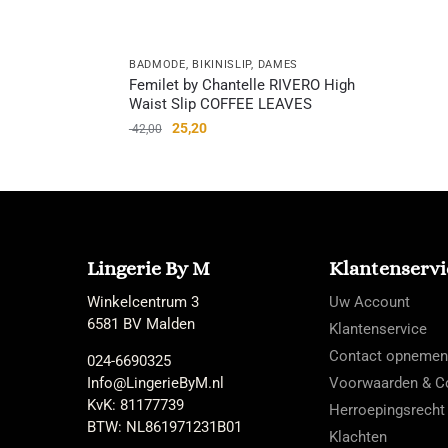
BADMODE
,
BIKINISLIP
,
DAMES
Femilet by Chantelle RIVERO High
Waist Slip COFFEE LEAVES
25,20
42,00
Lingerie By M
Klantenservi
Winkelcentrum 3
Uw Account
6581 BV Malden
Klantenservice
Contact opnemen
024-6690325
Info@LingerieByM.nl
Voorwaarden & Co
KvK: 81177739
Herroepingsrecht
BTW: NL861971231B01
Klachten