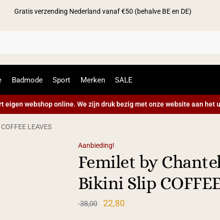
Gratis verzending Nederland vanaf €50 (behalve BE en DE)
Zoek
e
Badmode
Sport
Merken
SALE
t eigen webshop online. We zijn druk bezig met onze website aan het u
lip COFFEE LEAVES
Aanbieding!
Femilet by Chante
Bikini Slip COFFE
22,80
38,00