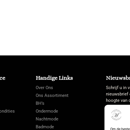
ce
Handige Links
Nieuwsbr
Over Ons
Schrijf u in
nieuwsbrief 
Ons Assortiment
hoogte van d
BH’s
ndities
Ondermode
Nachtmode
Badmode
Om de beste 