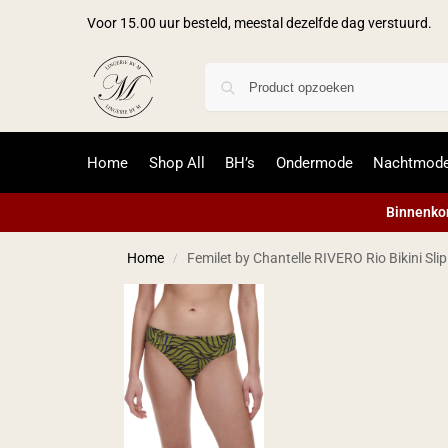
Voor 15.00 uur besteld, meestal dezelfde dag verstuurd.
Home
Shop All
BH’s
Ondermode
Nachtmod
Binnenkor
Home
Femilet by Chantelle RIVERO Rio Bikini S
/