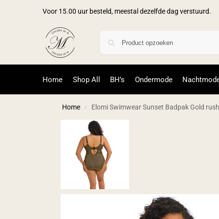
Voor 15.00 uur besteld, meestal dezelfde dag verstuurd.
Home
Shop All
BH’s
Ondermode
Nachtmod
Home
Elomi Swimwear Sunset Badpak Gold rus
/