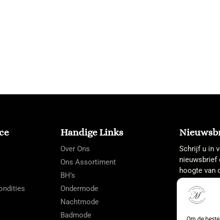
ce
Handige Links
Nieuwsbr
Over Ons
Schrijf u in
nieuwsbrief 
Ons Assortiment
hoogte van d
BH’s
ndities
Ondermode
Nachtmode
Badmode
Om de beste 