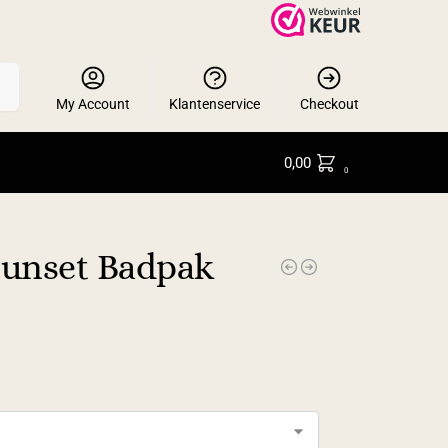
en
My Account
Klantenservice
Checkout
0,00
0
unset Badpak