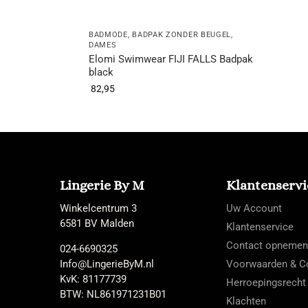
BADMODE
,
BADPAK ZONDER BEUGEL
,
DAMES
Elomi Swimwear FIJI FALLS Badpak
black
82,95
Lingerie By M
Klantenservi
Winkelcentrum 3
Uw Account
6581 BV Malden
Klantenservice
Contact opnemen
024-6690325
Info@LingerieByM.nl
Voorwaarden & Co
KvK: 81177739
Herroepingsrecht
BTW: NL861971231B01
Klachten