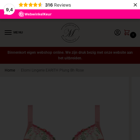
×
316
Reviews
9,4
MENU
0
Binnenkort eigen webshop online. We zijn druk bezig met onze website aan
het uitbreiden.
Home
Elomi Lingerie EARITH Plung Bh Rose
/