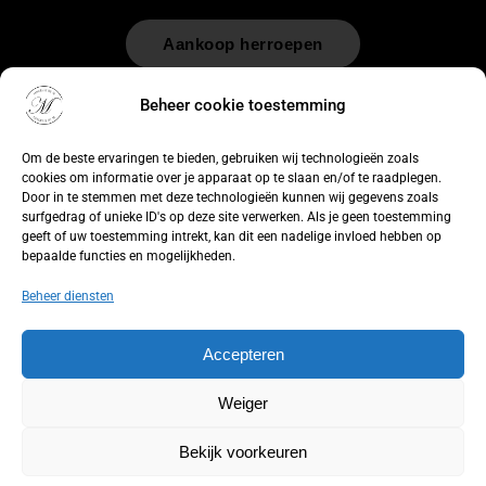
Aankoop herroepen
© 2026 by
WebUnlimited
–
Algemene voorwaarden
Disclaimer
Beheer cookie toestemming
Privacy Policy
Cookiebeleid
Sitemap
Herroepingsrecht
Om de beste ervaringen te bieden, gebruiken wij technologieën zoals
cookies om informatie over je apparaat op te slaan en/of te raadplegen.
Door in te stemmen met deze technologieën kunnen wij gegevens zoals
surfgedrag of unieke ID's op deze site verwerken. Als je geen toestemming
geeft of uw toestemming intrekt, kan dit een nadelige invloed hebben op
bepaalde functies en mogelijkheden.
Beheer diensten
Accepteren
Weiger
Bekijk voorkeuren