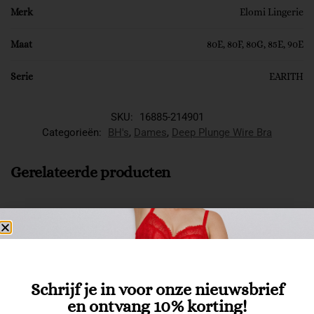
Merk
Elomi Lingerie
Maat
80E, 80F, 80G, 85E, 90E
Serie
EARITH
SKU:
16885-214901
Categorieën:
BH's
,
Dames
,
Deep Plunge Wire Bra
Gerelateerde producten
Schrijf je in voor onze nieuwsbrief
en ontvang 10% korting!