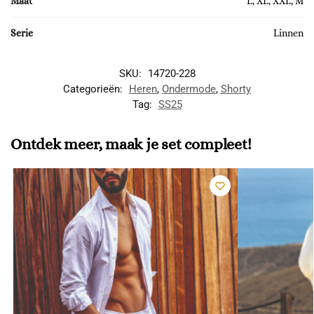
Maat
L, XL, XXL, M
Serie
Linnen
SKU:
14720-228
Categorieën:
Heren
,
Ondermode
,
Shorty
Tag:
SS25
Ontdek meer, maak je set compleet!