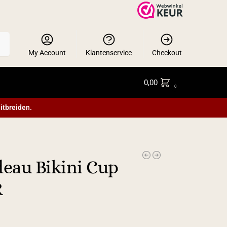
en
My Account
Klantenservice
Checkout
0,00
0
itbreiden.
eau Bikini Cup
R