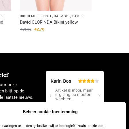
ES
BIKINI MET BEUGEL
,
BADMODE
,
DAMES
ed
David CLORINDA Bikini yellow
42,76
106,90
ief
 voor onze
en blijf op de
e laatste nieuws.
Beheer cookie toestemming
ervaringen te bieden, gebruiken wij technologieën zoals cookies om