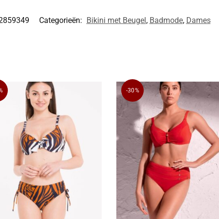
2859349
Categorieën:
Bikini met Beugel
,
Badmode
,
Dames
%
-30%