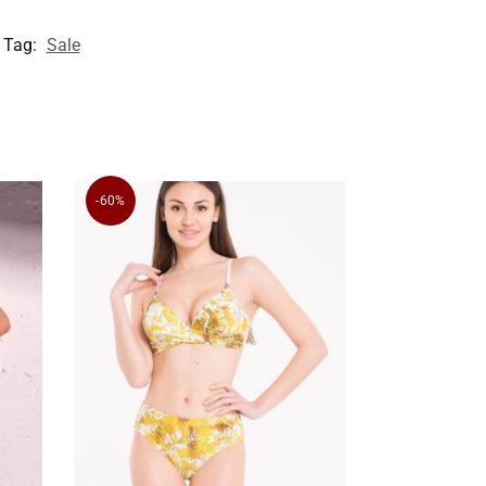
Tag:
Sale
-60%