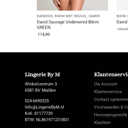
BADMODE
,
BIKINI MET BEUGEL
,
DAMES
BIKINI
David Sauvage Underwired Bikini
David
GREEN
104,90
114,90
Lingerie By M
Klantenservi
Winkelcentrum 3
Uw Account
6581 BV Malden
Klantenservice
Contact opnemen
024-6690325
Info@LingerieByM.nl
Voorwaarden & Co
KvK: 81177739
Herroepingsrecht
BTW: NL861971231B01
Klachten