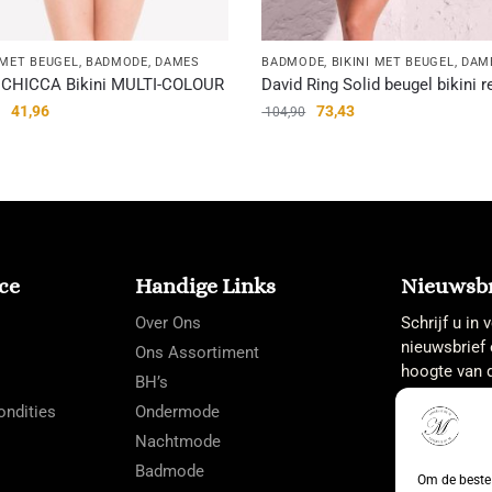
 MET BEUGEL
,
BADMODE
,
DAMES
BADMODE
,
BIKINI MET BEUGEL
,
DAM
 CHICCA Bikini MULTI-COLOUR
David Ring Solid beugel bikini r
41,96
73,43
104,90
ce
Handige Links
Nieuwsbr
Over Ons
Schrijf u in
nieuwsbrief 
Ons Assortiment
hoogte van d
BH’s
ndities
Ondermode
Nachtmode
Badmode
Om de beste 