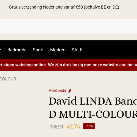
Gratis verzending Nederland vanaf €50 (behalve BE en DE)
Zoek
e
Badmode
Sport
Merken
SALE
t eigen webshop online. We zijn druk bezig met onze website aan het u
I-COLOUR
Aanbieding!
David LINDA Band
D MULTI-COLOU
42,76
106,90
-60%