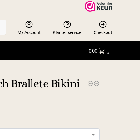
en
My Account
Klantenservice
Checkout
0,00
0
 Brallete Bikini