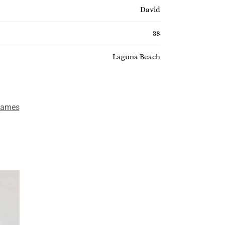
David
38
Laguna Beach
ames