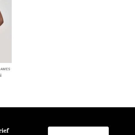
DAMES
i
ief