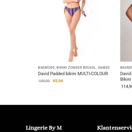
BADMODE
,
BIKINI ZONDER BEUGEL
,
DAMES
BADM
David Padded bikini MULTI-COLOUR
David
Bikini
65,94
109,90
114,9
Lingerie By M
Klantenservi