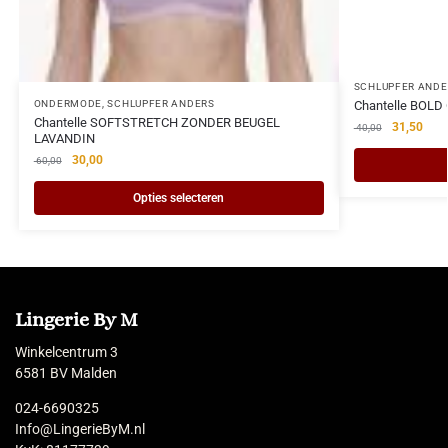
SCHLUPFER ANDE
Chantelle BOLD 
ONDERMODE
,
SCHLUPFER ANDERS
Chantelle SOFTSTRETCH ZONDER BEUGEL
31,50
40,00
LAVANDIN
30,00
60,00
Opties selecteren
Lingerie By M
Winkelcentrum 3
6581 BV Malden
024-6690325
Info@LingerieByM.nl