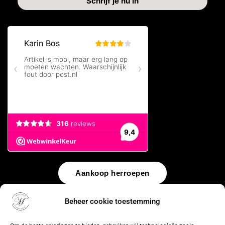
Aankoop herroepen
© 2026 by
WebUnlimited
–
Algemene voorwaarden
Disclaimer
Beheer cookie toestemming
Privacy Policy
Cookiebeleid
Sitemap
Herroepingsrecht