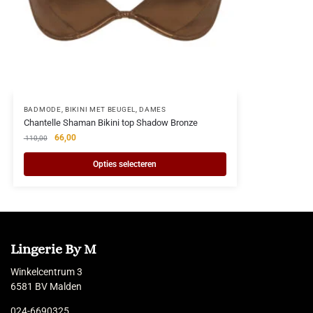
BADMODE
,
BIKINI MET BEUGEL
,
DAMES
Chantelle Shaman Bikini top Shadow Bronze
66,00
110,00
Opties selecteren
Lingerie By M
Winkelcentrum 3
6581 BV Malden
024-6690325