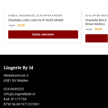
DAMES
,
ONDERMODE
,
SCHLUPFER ANDERS
SCHLUPFER ANDE
Chantelle LUSH LUSH SLIP ROZE MIAMI
Chantelle BOLD
Brown Multico
24,00
40,00
28,80
48,00
Opties selecteren
Lingerie By M
Winkelcentrum 3
6581 BV Malden
024-6690325
Info@LingerieByM.nl
KvK: 81177739
BTW: NL861971231B01