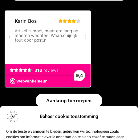
Aankoop herroepen
Beheer cookie toestemming
© 2026 by
WebUnlimited
–
Algemene voorwaarden
Disclaimer
Privacy Policy
Cookiebeleid
Sitemap
Herroepingsrecht
Om de beste ervaringen te bieden, gebruiken wij technologieën zoals
cookies om informatie over je apparaat op te slaan en/of te raadplegen.