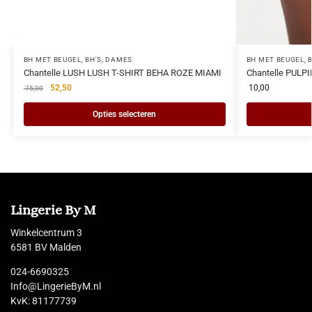
BH MET BEUGEL
,
BH'S
,
DAMES
BH MET BEUGEL
,
Chantelle LUSH LUSH T-SHIRT BEHA ROZE MIAMI
Chantelle PULP
52,50
10,00
75,00
Opties selecteren
Lingerie By M
Winkelcentrum 3
6581 BV Malden
024-6690325
Info@LingerieByM.nl
KvK: 81177739