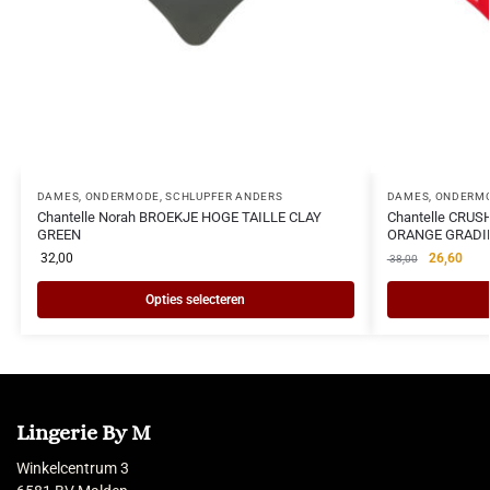
DAMES
,
ONDERMODE
,
SCHLUPFER ANDERS
DAMES
,
ONDERM
Chantelle Norah BROEKJE HOGE TAILLE CLAY
Chantelle CRUSH
GREEN
ORANGE GRADI
32,00
26,60
38,00
Opties selecteren
Lingerie By M
Winkelcentrum 3