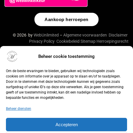
Aankoop herroepen
© 2026 by
WebUnlimited
–
Algemene voorwaarden
Disclaimer
Privacy Policy
Cookiebeleid
Sitemap
Herroepingsrecht
Beheer cookie toestemming
De waardering van lingeriebym.nl/ bij
WebwinkelKeur
Reviews
is 9.4/10 gebaseerd op 316 reviews.
Om de beste ervaringen te bieden, gebruiken wij technologieën zoals
cookies om informatie over je apparaat op te slaan en/of te raadplegen.
Door in te stemmen met deze technologieën kunnen wij gegevens zoals
surfgedrag of unieke ID's op deze site verwerken. Als je geen toestemming
geeft of uw toestemming intrekt, kan dit een nadelige invloed hebben op
bepaalde functies en mogelijkheden.
Beheer diensten
Accepteren