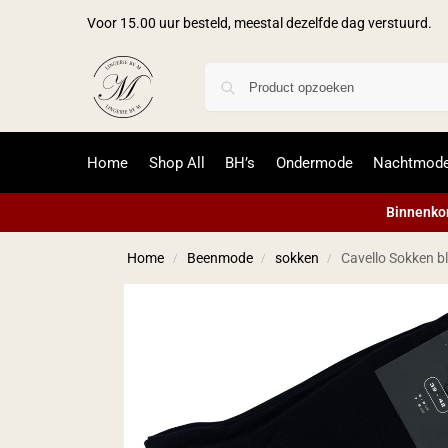
Voor 15.00 uur besteld, meestal dezelfde dag verstuurd.
Home
Shop All
BH’s
Ondermode
Nachtmod
Binnenkor
Home
Beenmode
sokken
Cavello Sokken b
/
/
/