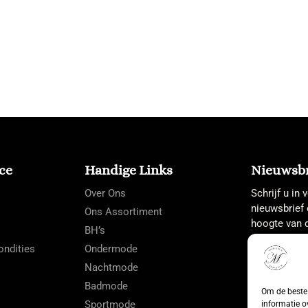
ce
Handige Links
Nieuwsbr
Over Ons
Schrijf u in
nieuwsbrief 
Ons Assortiment
hoogte van d
BH’s
ndities
Ondermode
Nachtmode
Badmode
Om de beste 
Sportmode
informatie o