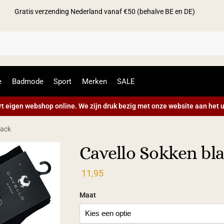
Gratis verzending Nederland vanaf €50 (behalve BE en DE)
Zoek
e
Badmode
Sport
Merken
SALE
t eigen webshop online. We zijn druk bezig met onze website aan het u
lack
Cavello Sokken bl
11,95
Maat