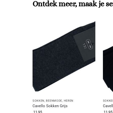
Ontdek meer, maak je se
SOKKEN
,
BEENMODE
,
HEREN
SOKKE
Cavello Sokken Grijs
Cavel
11,95
11,95