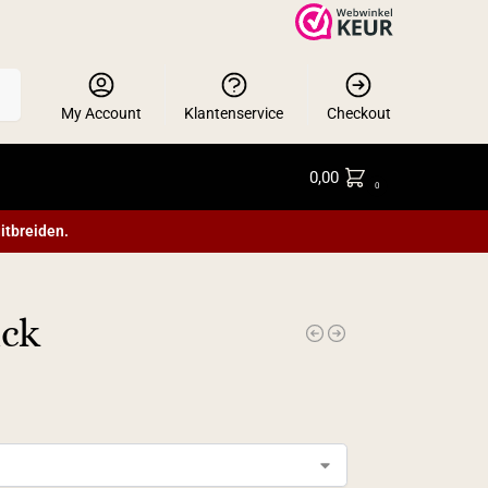
en
My Account
Klantenservice
Checkout
0,00
0
itbreiden.
ack