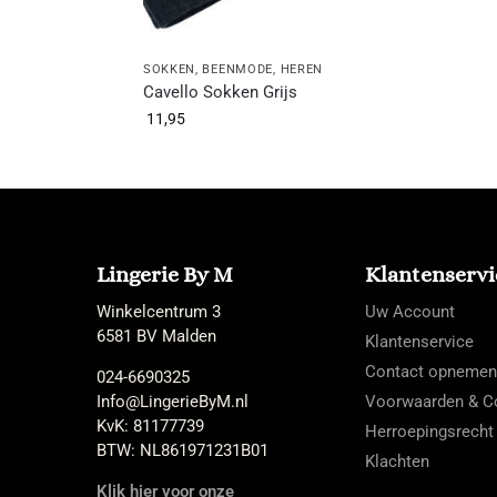
SOKKEN
,
BEENMODE
,
HEREN
Cavello Sokken Grijs
11,95
Lingerie By M
Klantenservi
Winkelcentrum 3
Uw Account
6581 BV Malden
Klantenservice
Contact opnemen
024-6690325
Info@LingerieByM.nl
Voorwaarden & Co
KvK: 81177739
Herroepingsrecht
BTW: NL861971231B01
Klachten
Klik hier voor onze