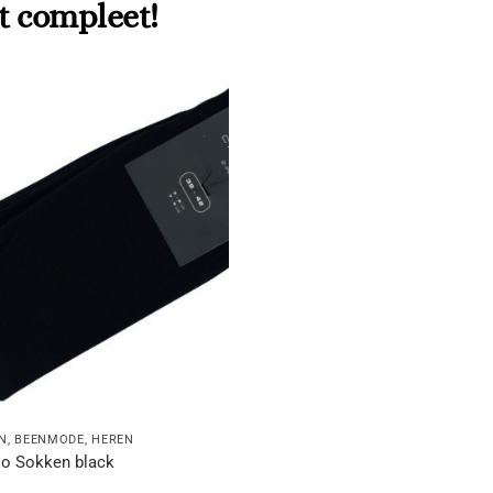
t compleet!
N
,
BEENMODE
,
HEREN
lo Sokken black