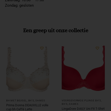
Zondag: gesloten
Een greep uit onze collectie
BH MET BEUGEL
,
BH'S
,
DAMES
VOORGEVORMDE PLUNGE BH'S
,
BH'S
,
DAMES
Prima Donna DEAUVILLE volle
LingaDore DAILY Uni Fit T-Shirt
cup bh Caffé Latte