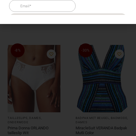
17,00
34,00
69,50
86,90
Opties selecteren
Opties selecteren
-8%
-30%
TAILLESLIPS
,
DAMES
,
BADPAK MET BEUGEL
,
BADMODE
,
ONDERMODE
DAMES
Prima Donna ORLANDO
MiracleSuit VERANDA Badpak
tailleslip Wit
Mutli Color