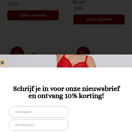
BH red
112,00
39,95
Opties selecteren
Opties selecteren
-50%
-20%
Schrijf je in voor onze nieuwsbrief
en ontvang 10% korting!
DAMES
,
HIGH-WAIST PANTS
,
BH MET BEUGEL
,
BH'S
,
DAMES
ONDERMODE
Prima Donna SALERNO volle
Krisline Candy HighWaist PINK
cup bh Spring Rose