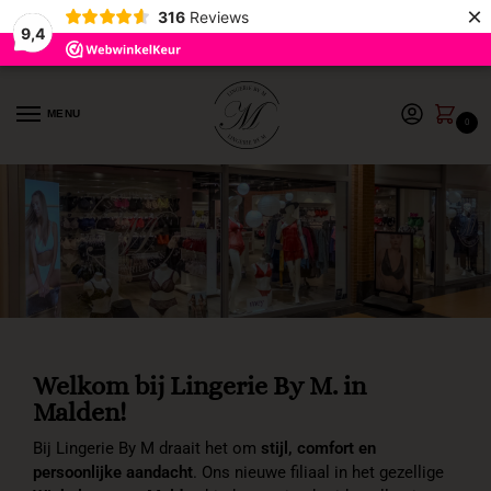
×
316
Reviews
9,4
MENU
0
Welkom bij Lingerie By M. in
Malden!
Bij Lingerie By M draait het om
stijl, comfort en
persoonlijke aandacht
. Ons nieuwe filiaal in het gezellige