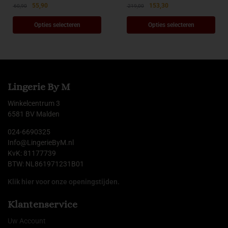
55,90
153,30
60,90
219,00
Opties selecteren
Opties selecteren
Lingerie By M
Winkelcentrum 3
6581 BV Malden
024-6690325
Info@LingerieByM.nl
KvK: 81177739
BTW: NL861971231B01
Klik hier voor onze openingstijden.
Klantenservice
Uw Account