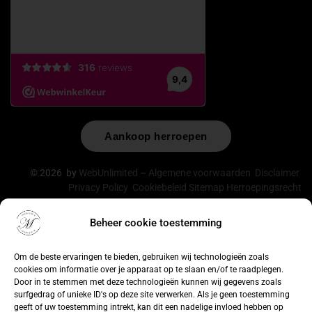
Aankoop herroepen
© 2026 by
WebUnlimited
–
Algemene voorwaarden
Disclaimer
Privacy Policy
Cookiebeleid
Sitemap
Herroepingsrecht
Beheer cookie toestemming
De waardering van lingeriebym.nl/ bij
WebwinkelKeur
Reviews
is 9.4/10 gebaseerd op 316 reviews.
Om de beste ervaringen te bieden, gebruiken wij technologieën zoals
cookies om informatie over je apparaat op te slaan en/of te raadplegen.
Door in te stemmen met deze technologieën kunnen wij gegevens zoals
surfgedrag of unieke ID's op deze site verwerken. Als je geen toestemming
geeft of uw toestemming intrekt, kan dit een nadelige invloed hebben op