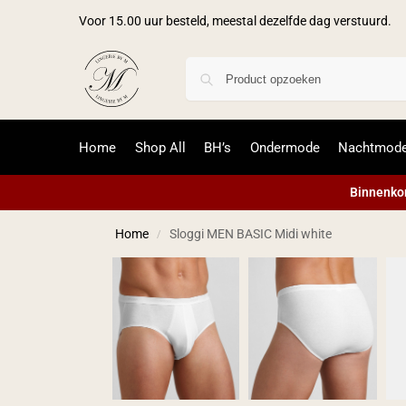
Voor 15.00 uur besteld, meestal dezelfde dag verstuurd.
Home
Shop All
BH’s
Ondermode
Nachtmod
Binnenkor
Home
Sloggi MEN BASIC Midi white
/