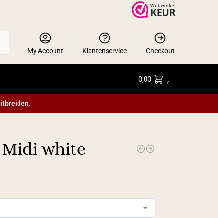
en
My Account
Klantenservice
Checkout
0,00
0
itbreiden.
 Midi white