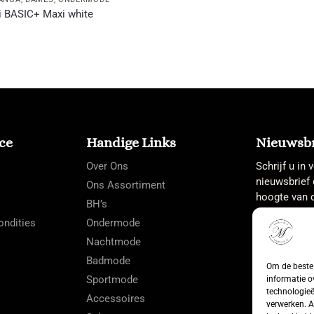
i BASIC+ Maxi white
ce
Handige Links
Nieuwsbr
Over Ons
Schrijf u in
nieuwsbrief 
Ons Assortiment
hoogte van d
BH’s
ndities
Ondermode
Nachtmode
Badmode
Om de beste 
Sportmode
informatie o
technologieë
Accessoires
verwerken. A