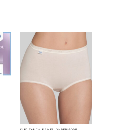
SLIP TANGA
,
DAMES
,
ONDERMODE