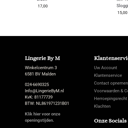
Slogg
17,00
15,00
Lingerie By M
Klantenservi
Winkelcentrum 3
Uw Account
6581 BV Malden
Klantenservice
Contact opnemen
024-6690325
Info@LingerieByM.nl
Voorwaarden & Co
KvK: 81177739
Herroepingsrecht
BTW: NL861971231B01
Klachten
Klik hier voor onze
Onze Socials
openingstijden.