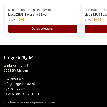
BOXER SHORT
,
HEREN
,
ONDERMODE
BOXER SHORT
,
HE
Lisca ZEUS Boxer-short Zwart
Lisca ZEUS Boxer
10,95
10,95
21,90
21,90
Opties selecteren
Lingerie By M
Winkelcentrum 3
6581 BV Malden
024-6690325
Info@LingerieByM.nl
KvK: 81177739
BTW: NL861971231B01
Klik hier voor onze openingstijden.