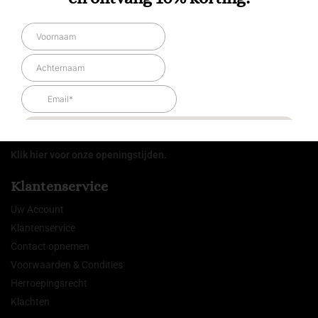
Lingerie By M
Winkelcentrum 3
6581 BV Malden
024-6690325
Info@LingerieByM.nl
KvK: 81177739
BTW: NL861971231B01
Klik hier voor onze openingstijden.
Klantenservice
Uw Account
Klantenservice
Contact opnemen
Voorwaarden & Condities
Herroepingsrecht
Klachten