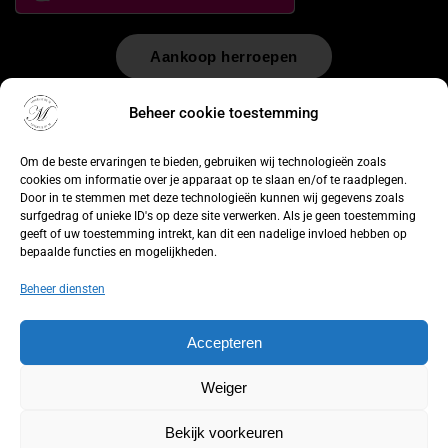
Aankoop herroepen
© 2026 by
WebUnlimited
–
Algemene voorwaarden
Disclaimer
Beheer cookie toestemming
Privacy Policy
Cookiebeleid
Sitemap
Herroepingsrecht
Om de beste ervaringen te bieden, gebruiken wij technologieën zoals
cookies om informatie over je apparaat op te slaan en/of te raadplegen.
Door in te stemmen met deze technologieën kunnen wij gegevens zoals
surfgedrag of unieke ID's op deze site verwerken. Als je geen toestemming
geeft of uw toestemming intrekt, kan dit een nadelige invloed hebben op
bepaalde functies en mogelijkheden.
Beheer diensten
Accepteren
Weiger
Bekijk voorkeuren