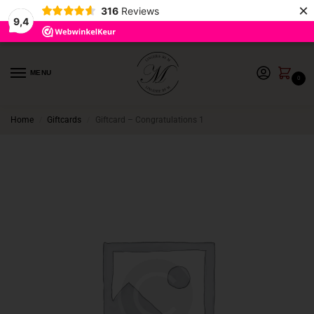
×
316
Reviews
9,4
MENU
0
Home
Giftcards
Giftcard – Congratulations 1
/
/